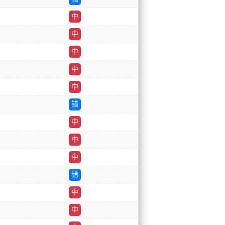
中
中
中
中
中
错
中
中
中
错
中
中