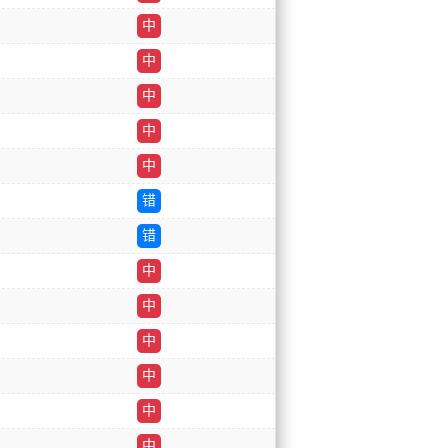
中
中
中
中
中
错
错
中
中
中
中
中
中