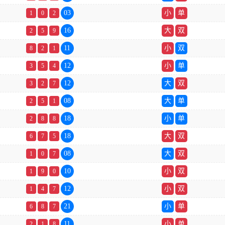
03
小
单
1
0
2
16
大
双
2
5
9
11
小
双
8
2
1
12
小
单
3
5
4
12
大
双
3
2
7
08
大
单
2
5
1
18
小
单
2
8
8
18
大
双
6
7
5
08
大
双
1
0
7
10
小
双
1
9
0
12
小
双
1
4
7
21
小
单
6
8
7
11
小
单
2
1
8