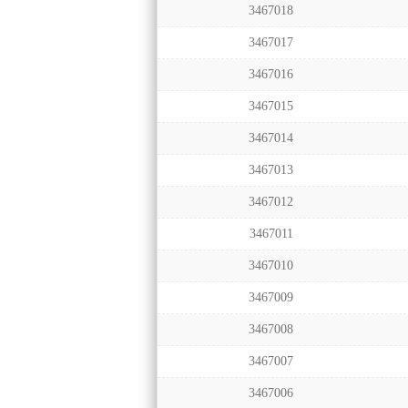
3467018
3467017
3467016
3467015
3467014
3467013
3467012
3467011
3467010
3467009
3467008
3467007
3467006