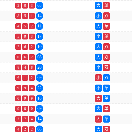
05
大
单
2
0
3
14
小
双
8
5
1
11
大
单
4
5
2
17
小
单
5
9
3
10
大
双
2
6
2
08
大
双
0
6
2
20
小
双
8
4
8
09
小
双
6
1
2
22
小
单
9
9
4
18
大
单
0
9
9
09
大
单
9
0
0
14
大
单
3
7
4
08
大
双
4
2
2