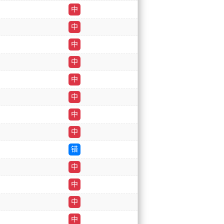
中
中
中
中
中
中
中
中
错
中
中
中
中