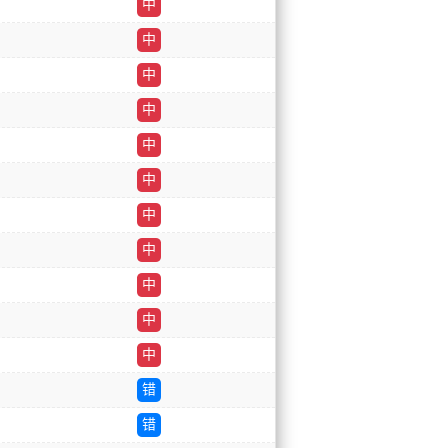
中
中
中
中
中
中
中
中
中
中
中
错
错