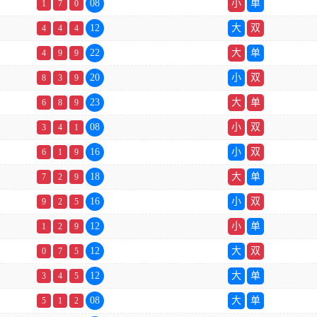
08
小
单
1
7
0
12
大
双
4
4
4
22
大
单
4
9
9
20
小
双
8
3
9
23
大
单
6
8
9
08
小
双
3
4
1
16
小
双
6
1
9
18
大
单
7
2
9
16
小
双
9
2
5
12
小
单
1
2
9
12
大
双
0
7
5
12
大
单
3
4
5
08
大
单
5
1
2