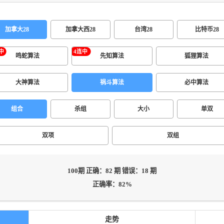
加拿大28
加拿大西28
台湾28
比特币28
鸣蛇算法
先知算法
狐狸算法
大神算法
祸斗算法
必中算法
组合
杀组
大小
单双
双项
双组
100期 正确：82 期 错误：18 期
正确率：82%
走势