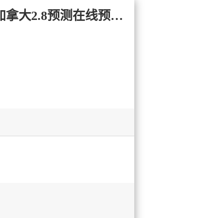
易记地址:28yc.com-加拿大2.8-加拿大2.8预测-神测在线预测pc-加拿大2.8预测在线预测pc