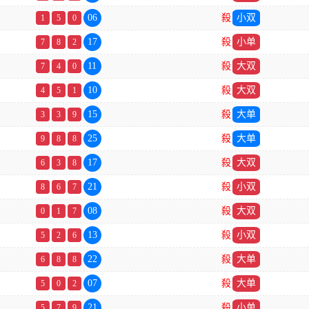
06
殺
小双
1
5
0
17
殺
小单
7
8
2
11
殺
大双
7
4
0
10
殺
大双
4
5
1
15
殺
大单
3
3
9
25
殺
大单
9
8
8
17
殺
大双
6
3
8
21
殺
小双
8
6
7
08
殺
大双
0
1
7
13
殺
小双
5
2
6
22
殺
大单
6
8
8
07
殺
大单
5
0
2
21
殺
小单
5
7
9