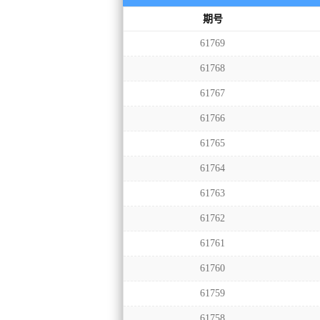
期号
61769
61768
61767
61766
61765
61764
61763
61762
61761
61760
61759
61758