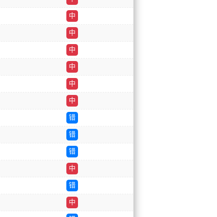
中
中
中
中
中
中
错
错
错
中
错
中