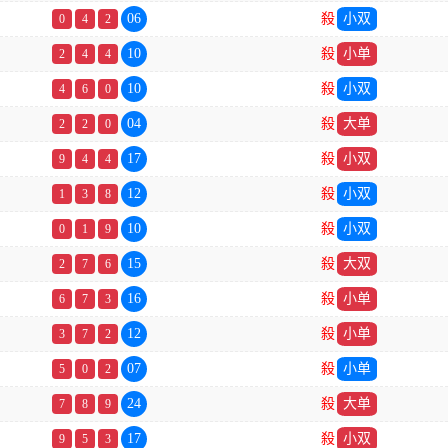
06
殺
小双
0
4
2
10
殺
小单
2
4
4
10
殺
小双
4
6
0
04
殺
大单
2
2
0
17
殺
小双
9
4
4
12
殺
小双
1
3
8
10
殺
小双
0
1
9
15
殺
大双
2
7
6
16
殺
小单
6
7
3
12
殺
小单
3
7
2
07
殺
小单
5
0
2
24
殺
大单
7
8
9
17
殺
小双
9
5
3