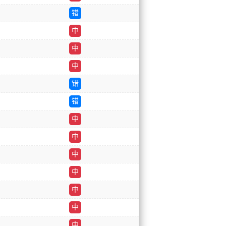
错
中
中
中
错
错
中
中
中
中
中
中
中