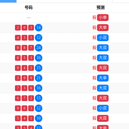
号码
预测
---
殺
小单
14
殺
大单
2
9
3
12
殺
小双
4
3
5
24
殺
大双
9
8
7
16
殺
大双
8
5
3
15
殺
大双
9
4
2
21
殺
大单
3
9
9
16
殺
大双
7
3
6
15
殺
大双
6
7
2
12
殺
小双
9
0
3
10
殺
大双
5
4
1
12
殺
大单
3
5
4