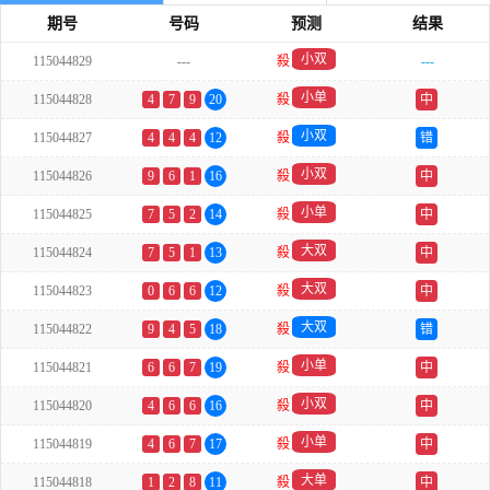
期号
号码
预测
结果
小双
115044829
---
殺
---
小单
115044828
4
7
9
20
殺
中
小双
115044827
4
4
4
12
殺
错
小双
115044826
9
6
1
16
殺
中
小单
115044825
7
5
2
14
殺
中
大双
115044824
7
5
1
13
殺
中
大双
115044823
0
6
6
12
殺
中
大双
115044822
9
4
5
18
殺
错
小单
115044821
6
6
7
19
殺
中
小双
115044820
4
6
6
16
殺
中
小单
115044819
4
6
7
17
殺
中
大单
115044818
1
2
8
11
殺
中