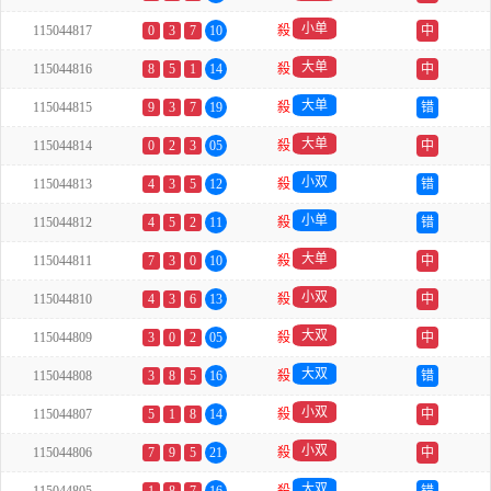
小单
115044817
0
3
7
10
殺
中
大单
115044816
8
5
1
14
殺
中
大单
115044815
9
3
7
19
殺
错
大单
115044814
0
2
3
05
殺
中
小双
115044813
4
3
5
12
殺
错
小单
115044812
4
5
2
11
殺
错
大单
115044811
7
3
0
10
殺
中
小双
115044810
4
3
6
13
殺
中
大双
115044809
3
0
2
05
殺
中
大双
115044808
3
8
5
16
殺
错
小双
115044807
5
1
8
14
殺
中
小双
115044806
7
9
5
21
殺
中
大双