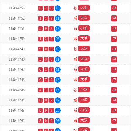
大单
115044753
0
2
8
10
殺
中
大双
115044752
1
1
9
11
殺
中
小单
115044751
5
9
3
17
殺
中
大单
115044750
1
2
0
03
殺
中
大双
115044749
9
0
6
15
殺
中
大双
115044748
3
3
5
11
殺
中
大单
115044747
6
2
3
11
殺
中
大单
115044746
0
7
9
16
殺
中
小双
115044745
4
7
4
15
殺
中
小单
115044744
8
0
9
17
殺
中
小双
115044743
9
9
2
20
殺
中
大双
115044742
3
0
0
03
殺
中
小单