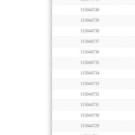
115044740
115044739
115044738
115044737
115044736
115044735
115044734
115044733
115044732
115044731
115044730
115044729