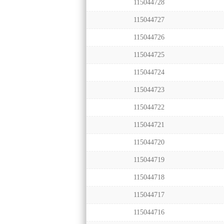
115044728
115044727
115044726
115044725
115044724
115044723
115044722
115044721
115044720
115044719
115044718
115044717
115044716