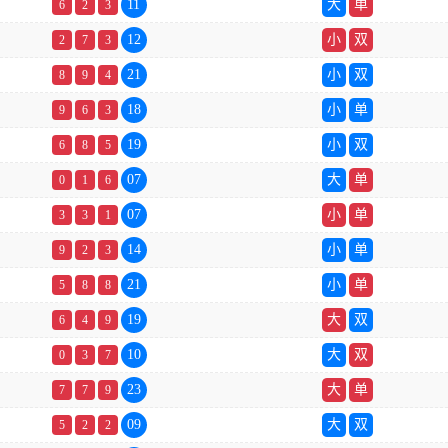
11
大
单
6
2
3
12
小
双
2
7
3
21
小
双
8
9
4
18
小
单
9
6
3
19
小
双
6
8
5
07
大
单
0
1
6
07
小
单
3
3
1
14
小
单
9
2
3
21
小
单
5
8
8
19
大
双
6
4
9
10
大
双
0
3
7
23
大
单
7
7
9
09
大
双
5
2
2