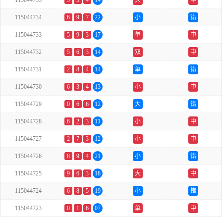
115044735
5
5
4
14
大
中
115044734
6
9
7
22
小
错
115044733
5
9
3
17
单
中
115044732
5
6
3
14
双
中
115044731
2
8
4
14
单
错
115044730
6
3
4
13
小
中
115044729
0
6
6
12
大
错
115044728
6
2
3
11
小
中
115044727
2
7
3
12
小
中
115044726
8
9
4
21
小
错
115044725
9
6
3
18
大
中
115044724
6
8
5
19
小
错
115044723
0
1
6
07
单
中