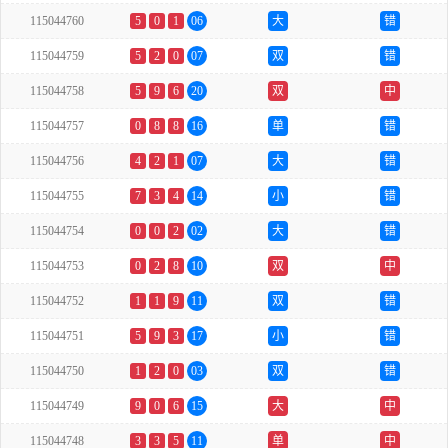
115044760
5
0
1
06
大
错
115044759
5
2
0
07
双
错
115044758
5
9
6
20
双
中
115044757
0
8
8
16
单
错
115044756
4
2
1
07
大
错
115044755
7
3
4
14
小
错
115044754
0
0
2
02
大
错
115044753
0
2
8
10
双
中
115044752
1
1
9
11
双
错
115044751
5
9
3
17
小
错
115044750
1
2
0
03
双
错
115044749
9
0
6
15
大
中
115044748
3
3
5
11
单
中