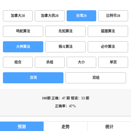
加拿大28
加拿大西28
台湾28
比特币28
鸣蛇算法
先知算法
狐狸算法
大神算法
祸斗算法
必中算法
组合
杀组
大小
单双
双项
双组
100期 正确：47 期 错误：53 期
正确率：47%
预测
走势
统计