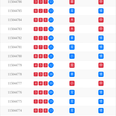
115044786
3
3
7
13
单
中
115044785
6
2
5
13
双
错
115044784
9
8
6
23
大
中
115044783
8
3
3
14
大
中
115044782
3
2
5
10
单
错
115044781
9
7
9
25
双
错
115044780
8
8
5
21
小
错
115044779
4
5
3
12
双
中
115044778
7
3
8
18
单
错
115044777
4
4
2
10
小
中
115044776
3
4
2
09
双
错
115044775
1
9
9
19
双
错
115044774
0
5
8
13
双
错