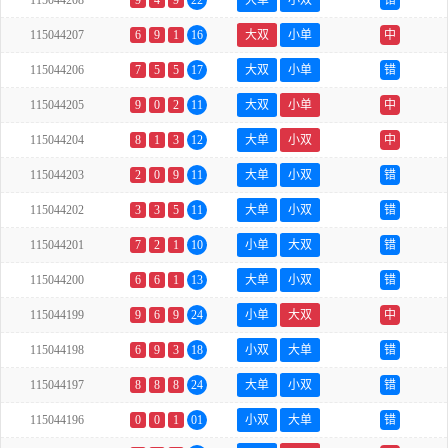
115044208
9
4
9
22
大单
小双
错
115044207
6
9
1
16
大双
小单
中
115044206
7
5
5
17
大双
小单
错
115044205
9
0
2
11
大双
小单
中
115044204
8
1
3
12
大单
小双
中
115044203
2
0
9
11
大单
小双
错
115044202
3
3
5
11
大单
小双
错
115044201
7
2
1
10
小单
大双
错
115044200
6
6
1
13
大单
小双
错
115044199
9
6
9
24
小单
大双
中
115044198
6
9
3
18
小双
大单
错
115044197
8
8
8
24
大单
小双
错
115044196
0
0
1
01
小双
大单
错