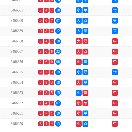
3466662
7
9
8
24
小
单
错
3466661
7
4
7
18
小
单
错
3466660
0
0
7
07
大
双
错
3466659
0
8
4
12
大
单
错
3466658
7
4
7
18
大
双
中
3466657
8
6
8
22
大
双
中
3466656
2
6
0
08
小
单
中
3466655
9
7
3
19
小
双
错
3466654
7
8
3
18
大
单
中
3466653
2
8
5
15
小
单
中
3466652
1
4
2
07
小
单
中
3466651
2
7
1
10
小
单
中
3466650
8
1
4
13
小
双
中