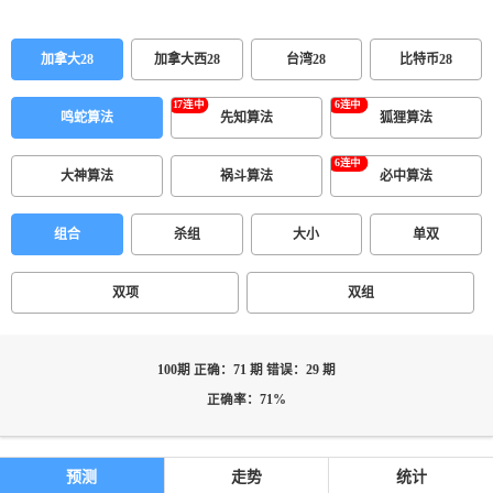
加拿大28
加拿大西28
台湾28
比特币28
鸣蛇算法
先知算法
狐狸算法
大神算法
祸斗算法
必中算法
组合
杀组
大小
单双
双项
双组
100期 正确：71 期 错误：29 期
正确率：71%
预测
走势
统计