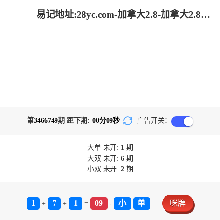
易记地址:28yc.com-加拿大2.8-加拿大2.8预测-神测在线预测pc-加拿大2.8预测在线预测pc
第
3466749
期 距下期:
00
分
08
秒
广告开关：
大单
未开:
1
期
大双
未开:
6
期
小双
未开:
2
期
1
7
1
09
小
单
咪牌
+
+
=
-