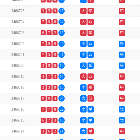
3466726
0
3
0
03
大
单
中
3466725
3
5
9
17
大
单
中
3466724
7
9
8
24
大
双
中
3466723
6
7
2
15
大
单
中
3466722
7
9
9
25
小
双
错
3466721
7
5
9
21
小
双
错
3466720
3
9
0
12
大
单
错
3466719
4
7
3
14
大
双
中
3466718
3
3
9
15
小
单
中
3466717
0
0
4
04
大
双
中
3466716
7
7
8
22
小
单
错
3466715
6
7
3
16
小
单
错
3466714
3
6
2
11
大
单
中