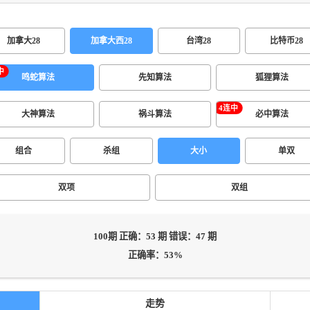
加拿大28
加拿大西28
台湾28
比特币28
鸣蛇算法
先知算法
狐狸算法
大神算法
祸斗算法
必中算法
组合
杀组
大小
单双
双项
双组
100期 正确：53 期 错误：47 期
正确率：53%
走势