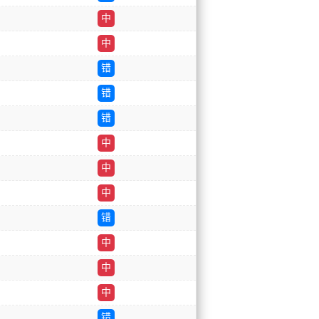
中
中
错
错
错
中
中
中
错
中
中
中
错