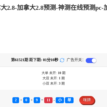
第
61521
期 距下期:
01
分
09
秒
广告开关：
大单
未开:
10
期
大双
未开:
1
期
小双
未开:
3
期
2
+
0
+
9
=
11
-
小
单
咪牌