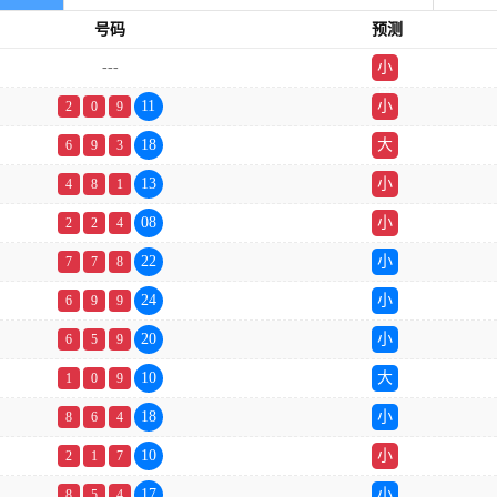
号码
预测
---
小
单
11
小
2
0
9
18
大
6
9
3
13
小
4
8
1
08
小
2
2
4
22
小
7
7
8
24
小
6
9
9
20
小
6
5
9
10
大
1
0
9
18
小
8
6
4
10
小
2
1
7
17
小
8
5
4