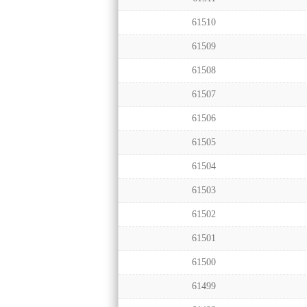
61510
61509
61508
61507
61506
61505
61504
61503
61502
61501
61500
61499