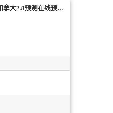
易记地址:28yc.com-加拿大2.8-加拿大2.8预测-神测在线预测pc-加拿大2.8预测在线预测pc