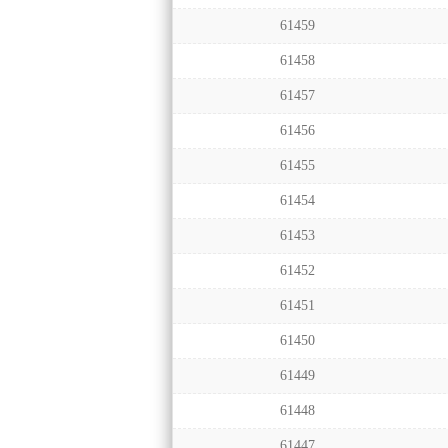
61459
61458
61457
61456
61455
61454
61453
61452
61451
61450
61449
61448
61447