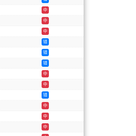
中
中
中
错
错
错
中
中
错
中
中
中