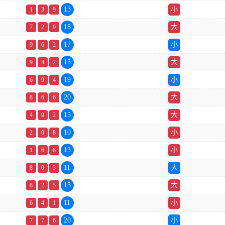
13
小
1
3
9
18
大
7
2
9
17
小
9
6
2
15
大
9
4
2
19
小
6
9
4
20
大
8
6
6
15
大
4
9
2
10
小
2
0
8
13
小
1
6
6
11
大
8
0
3
15
大
8
2
5
11
小
6
4
1
20
小
7
7
6