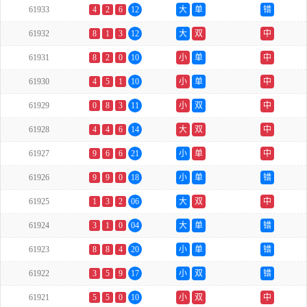
61933
4
2
6
12
大
单
错
61932
8
1
3
12
大
双
中
61931
8
2
0
10
小
单
中
61930
4
5
1
10
小
单
中
61929
0
8
3
11
小
双
中
61928
4
4
6
14
大
双
中
61927
9
6
6
21
小
单
中
61926
9
9
0
18
小
单
错
61925
1
3
2
06
大
双
中
61924
3
1
0
04
大
单
错
61923
8
8
4
20
小
单
错
61922
3
5
9
17
小
双
错
61921
5
5
0
10
小
双
中