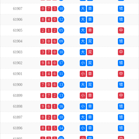
61907
0
7
3
10
大
单
错
61906
8
4
0
12
大
单
错
61905
2
1
2
05
大
单
中
61904
3
0
6
09
大
双
错
61903
3
7
0
10
大
双
中
61902
9
8
0
17
小
双
错
61901
1
4
6
11
小
单
中
61900
7
0
6
13
大
双
错
61899
4
7
2
13
小
单
中
61898
9
6
1
16
小
单
错
61897
0
2
8
10
大
单
错
61896
8
1
5
14
小
单
错