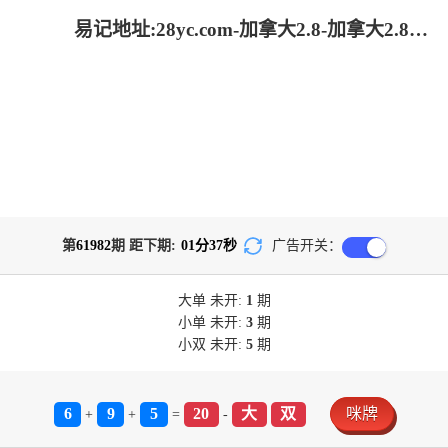
易记地址:28yc.com-加拿大2.8-加拿大2.8预测-神测在线预测pc-加拿大2.8预测在线预测pc
第
61982
期 距下期:
01
分
37
秒
广告开关：
大单
未开:
1
期
小单
未开:
3
期
小双
未开:
5
期
6
9
5
20
大
双
咪牌
+
+
=
-