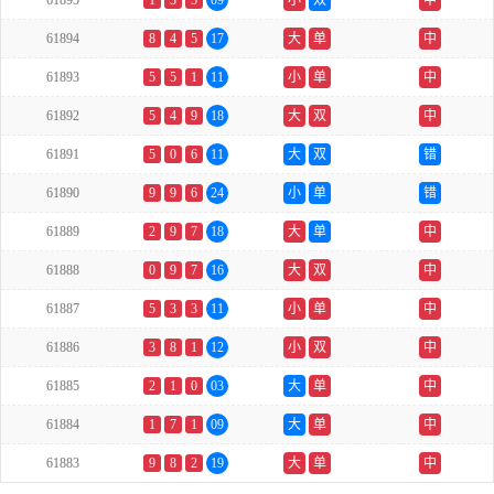
61895
1
3
5
09
小
双
中
61894
8
4
5
17
大
单
中
61893
5
5
1
11
小
单
中
61892
5
4
9
18
大
双
中
61891
5
0
6
11
大
双
错
61890
9
9
6
24
小
单
错
61889
2
9
7
18
大
单
中
61888
0
9
7
16
大
双
中
61887
5
3
3
11
小
单
中
61886
3
8
1
12
小
双
中
61885
2
1
0
03
大
单
中
61884
1
7
1
09
大
单
中
61883
9
8
2
19
大
单
中