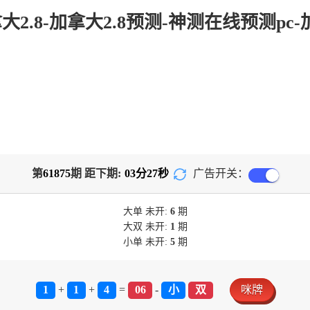
第
61875
期 距下期:
03
分
27
秒
广告开关：
大单
未开:
6
期
大双
未开:
1
期
小单
未开:
5
期
1
+
1
+
4
=
06
-
小
双
咪牌