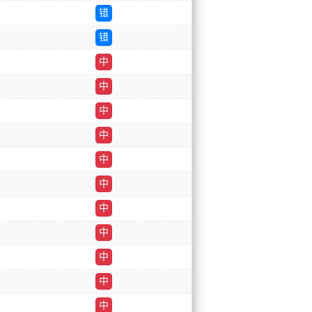
错
错
中
中
中
中
中
中
中
中
中
中
中