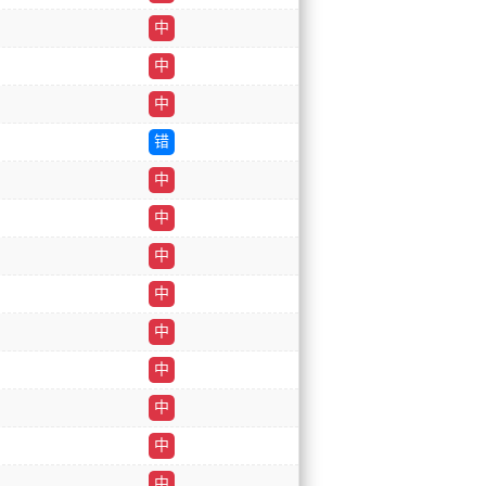
中
中
中
错
中
中
中
中
中
中
中
中
中