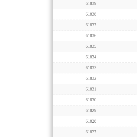
61839
61838
61837
61836
61835
61834
61833
61832
61831
61830
61829
61828
61827