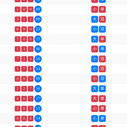
09
小
单
1
0
8
08
大
双
5
1
2
23
小
双
8
9
6
13
大
单
5
0
8
06
小
单
1
4
1
16
小
双
7
5
4
14
小
双
1
7
6
09
小
双
0
8
1
10
大
单
1
2
7
17
大
单
4
6
7
13
小
单
2
8
3
14
小
单
6
0
8