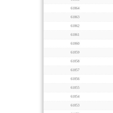
61864
61863
61862
61861
61860
61859
61858
61857
61856
61855
61854
61853