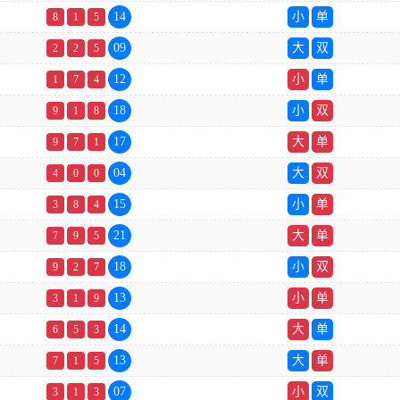
14
小
单
8
1
5
09
大
双
2
2
5
12
小
单
1
7
4
18
小
双
9
1
8
17
大
单
9
7
1
04
大
双
4
0
0
15
小
单
3
8
4
21
大
单
7
9
5
18
小
双
9
2
7
13
小
单
3
1
9
14
大
单
6
5
3
13
大
单
7
1
5
07
小
双
3
1
3